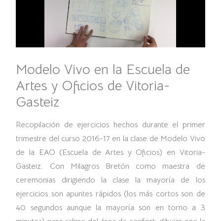
Modelo Vivo en la Escuela de
Artes y Oficios de Vitoria-
Gasteiz
Recopilación de ejercicios hechos durante el primer
trimestre del curso 2016-17 en la clase de Modelo Vivo
de la EAO (Escuela de Artes y Oficios) en Vitoria-
Gasteiz. Con Milagros Bretón como maestra de
ceremonias dirigiendo la clase la mayoría de los
ejercicios son apuntes rápidos (los más cortos son de
40 segundos aunque la mayoría son en torno a 3